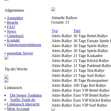
Allgemeines
Aktuelle Rallyes
•
Anmelden
Gesamt: 15
•
Regeln
•
FAQ
Typ
Titel
•
News
•
Gästebuch
Aktiv-Rallye
30 Tage Bettel-Rallye
•
Kontakt
Aktiv-Rallye
30 Tage Einsatz Spiele 
•
Datenschutzerklärung
Aktiv-Rallye
30 Tage Spiele-Rallye
Aktiv-Rallye
30 Tage Spiele-Rallye
•
guenstige Server
Aktiv-Rallye
21 Tage Kaskaden
Aktiv-Rallye
21 Tage Klick4-Rallye
Aktiv-Rallye
21 Tage Paidmail-Rally
Tip der Woche
Aktiv-Rallye
21 Tage Slot-Rallye
Aktiv-Rallye
21 Tage Surf-Rallye
Aktiv-Rallye
30 Tage Bonuspartner
Aktiv-Rallye
100 Tage Ref-Rallye
Linktausch
Aktiv-Rallye
Euro VIP Bettel Rallye
Die besten Toplisten
Aktiv-Rallye
Euro VIP Bettel Rallye
Traffic-Trade.de
Aktiv-Rallye
Euro VIP Klick4 Rallye
•
Linktausch übersicht
Aktiv-Rallye
Euro VIP Surf Rallye
•
Mein Account