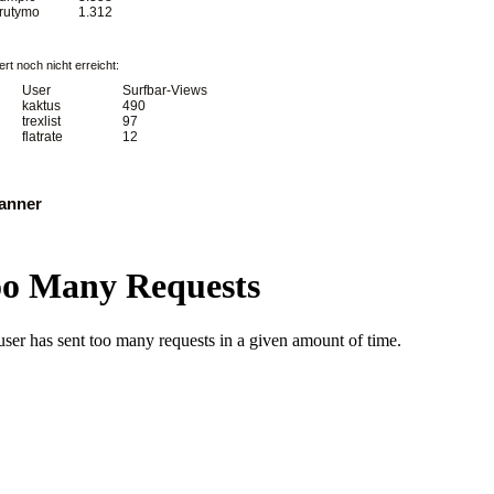
trutymo
1.312
rt noch nicht erreicht:
User
Surfbar-Views
kaktus
490
trexlist
97
flatrate
12
banner