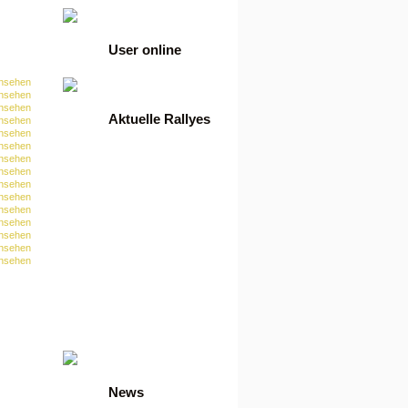
User online
nsehen
nsehen
nsehen
Aktuelle Rallyes
nsehen
nsehen
nsehen
•
100 Tage Ref-Rallye
nsehen
•
21 Tage Kaskaden
nsehen
•
21 Tage Klick4-Rallye
nsehen
•
21 Tage Paidmail-Rallye
nsehen
•
21 Tage Slot-Rallye
nsehen
•
21 Tage Surf-Rallye
nsehen
•
30 Tage Bettel-Rallye
nsehen
•
30 Tage Bonuspartner
nsehen
•
30 Tage Einsatz Spiele
nsehen
Ralley
•
30 Tage Spiele-Rallye
•
30 Tage Spiele-Rallye
•
Euro VIP Bettel Rallye
•
Euro VIP Bettel Rallye
•
Euro VIP Klick4 Rallye
•
Euro VIP Surf Rallye
News