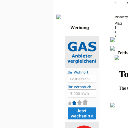
Die besten Toplisten
5
Traffic-Trade.de
•
Linktausch übersicht
•
Mein Account
Mindestwe
Platz
Werbung
1
2
3
Zeit