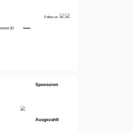
Follow us:
Sponsoren
•
Login
•
Werbung buchen
•
AGB
Ausgezahlt
886,32 Euro