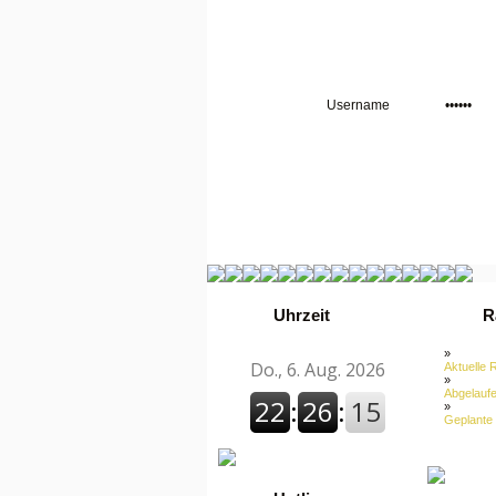
Uhrzeit
R
»
Aktuelle 
»
Abgelaufe
»
Geplante 