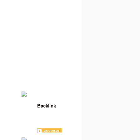
06.08.2026
Der heutige User des Tages
ist: flatrate. Herzlichen
Glückwunsch!
05.08.2026
Es hat eine neue Ziehung
der Lotto-Zahlen gegeben:
6 10 13 17 18
05.08.2026
Der heutige User des Tages
ist: trutymo. Herzlichen
Glückwunsch!
04.08.2026
Der heutige User des Tages
ist: flatrate. Herzlichen
Glückwunsch!
Backlink
Wordpress Hosting
Erotiktraum