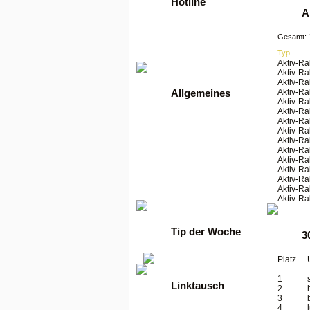
Hotline
A
Tel: +49 2261 / 9972990
Gesamt: 
Fax: +49 2261 / 9972989
Typ
Werktags von 9 bis 17 Uhr
Aktiv-Ra
Aktiv-Ra
Aktiv-Ra
Aktiv-Ra
Allgemeines
Aktiv-Ra
Aktiv-Ra
•
Anmelden
Aktiv-Ra
•
Regeln
Aktiv-Ra
•
FAQ
Aktiv-Ra
•
News
Aktiv-Ra
•
Gästebuch
Aktiv-Ra
•
Kontakt
Aktiv-Ra
•
Datenschutzerklärung
Aktiv-Ra
Aktiv-Ra
•
guenstige Server
Aktiv-Ra
Tip der Woche
3
Platz
1
Linktausch
2
3
4