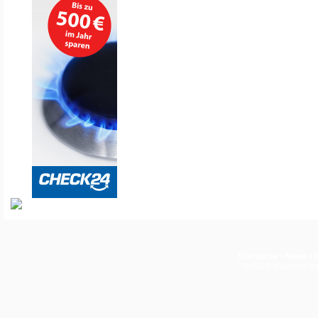
Startseite
•
News
•
© 2026
powered b