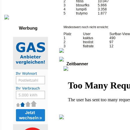
Die besten Toplisten
2
hbss
10.047
Traffic-Trade.de
3
bbsurfks
5.866
•
Linktausch übersicht
4
lumpi6
3.358
•
Mein Account
5
trutymo
1.877
Mindestwert noch nicht erreicht:
Werbung
Platz
User
Surfbar-Vie
1
kaktus
490
2
trexlist
97
3
flatrate
12
Zeitbanner