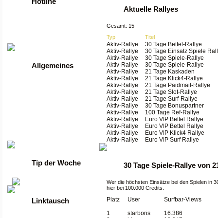
Hotline
Aktuelle Rallyes
Tel: +49 2261 / 9972990
Gesamt: 15
Fax: +49 2261 / 9972989
Typ
Titel
Werktags von 9 bis 17 Uhr
Aktiv-Rallye
30 Tage Bettel-Rallye
Aktiv-Rallye
30 Tage Einsatz Spiele Ral
Aktiv-Rallye
30 Tage Spiele-Rallye
Aktiv-Rallye
30 Tage Spiele-Rallye
Allgemeines
Aktiv-Rallye
21 Tage Kaskaden
Aktiv-Rallye
21 Tage Klick4-Rallye
•
Anmelden
Aktiv-Rallye
21 Tage Paidmail-Rallye
•
Regeln
Aktiv-Rallye
21 Tage Slot-Rallye
•
FAQ
Aktiv-Rallye
21 Tage Surf-Rallye
•
News
Aktiv-Rallye
30 Tage Bonuspartner
•
Gästebuch
Aktiv-Rallye
100 Tage Ref-Rallye
•
Kontakt
Aktiv-Rallye
Euro VIP Bettel Rallye
•
Datenschutzerklärung
Aktiv-Rallye
Euro VIP Bettel Rallye
Aktiv-Rallye
Euro VIP Klick4 Rallye
•
guenstige Server
Aktiv-Rallye
Euro VIP Surf Rallye
Tip der Woche
30 Tage Spiele-Rallye von 2
Wer die höchsten Einsätze bei den Spielen in 30
hier bei 100.000 Credits.
Platz
User
Surfbar-Views
Linktausch
1
starboris
16.386