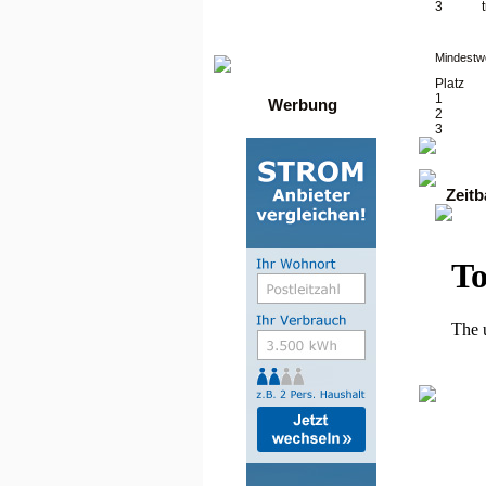
Die besten Toplisten
3
Traffic-Trade.de
•
Linktausch übersicht
•
Mein Account
Mindestwe
Platz
1
Werbung
2
3
Zeit