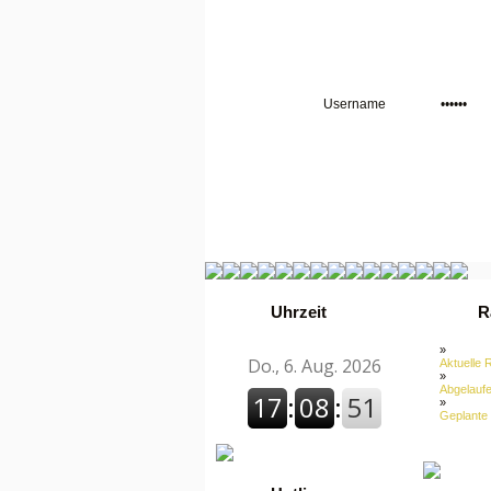
Uhrzeit
R
»
Aktuelle 
»
Abgelaufe
»
Geplante 