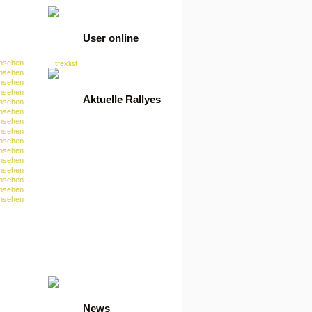
User online
nsehen
trexlist
nsehen
nsehen
nsehen
Aktuelle Rallyes
nsehen
nsehen
nsehen
•
100 Tage Ref-Rallye
nsehen
•
21 Tage Kaskaden
nsehen
•
21 Tage Klick4-Rallye
nsehen
•
21 Tage Paidmail-Rallye
nsehen
•
21 Tage Slot-Rallye
nsehen
•
21 Tage Surf-Rallye
nsehen
•
30 Tage Bettel-Rallye
nsehen
•
30 Tage Bonuspartner
nsehen
•
30 Tage Einsatz Spiele
Ralley
•
30 Tage Spiele-Rallye
•
30 Tage Spiele-Rallye
•
Euro VIP Bettel Rallye
•
Euro VIP Bettel Rallye
•
Euro VIP Klick4 Rallye
•
Euro VIP Surf Rallye
News