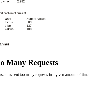
trutymo
2.282
rt noch nicht erreicht:
User
Surfbar-Views
trexlist
583
tribe
137
kaktus
100
banner