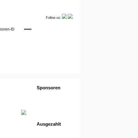
Follow us:
Sponsoren
•
Login
•
Werbung buchen
•
AGB
Ausgezahlt
886,32 Euro