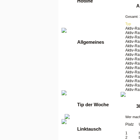
Hotline
A
Tel: +49 2261 / 9972990
Gesamt: 
Fax: +49 2261 / 9972989
Typ
Werktags von 9 bis 17 Uhr
Aktiv-Ra
Aktiv-Ra
Aktiv-Ra
Aktiv-Ra
Allgemeines
Aktiv-Ra
Aktiv-Ra
•
Anmelden
Aktiv-Ra
•
Regeln
Aktiv-Ra
•
FAQ
Aktiv-Ra
•
News
Aktiv-Ra
•
Gästebuch
Aktiv-Ra
•
Kontakt
Aktiv-Ra
•
Datenschutzerklärung
Aktiv-Ra
Aktiv-Ra
•
guenstige Server
Aktiv-Ra
Tip der Woche
3
Wer macht
Platz
Linktausch
1
2