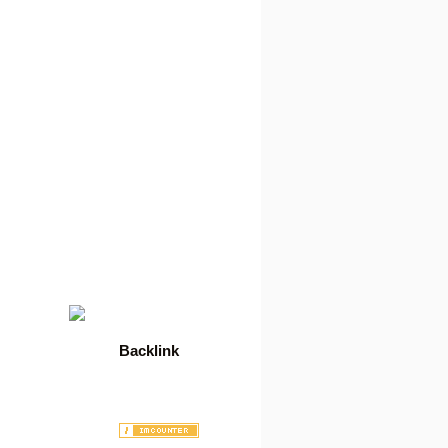
06.08.2026
Der heutige User des Tages
ist: flatrate. Herzlichen
Glückwunsch!
05.08.2026
Es hat eine neue Ziehung
der Lotto-Zahlen gegeben:
6 10 13 17 18
05.08.2026
Der heutige User des Tages
ist: trutymo. Herzlichen
Glückwunsch!
04.08.2026
Der heutige User des Tages
ist: flatrate. Herzlichen
Glückwunsch!
Backlink
Wordpress Hosting
Erotiktraum